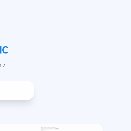
MC
ต 2