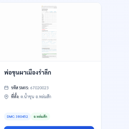
พ่อขุนผาเมืองรำลึก
รหัส SMIS:
67020023
ที่ตั้ง:
ต.น้ำชุน อ.หล่มสัก
DMC: 380452
อ.หล่มสัก