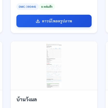
DMC: 380441
อ.หล่มสัก
ดาวน์โหลดรูปภาพ
บ้านวังมล