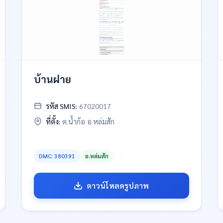
บ้านฝาย
รหัส SMIS:
67020017
ที่ตั้ง:
ต.น้ำก้อ อ.หล่มสัก
DMC: 380391
อ.หล่มสัก
ดาวน์โหลดรูปภาพ