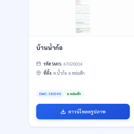
บ้านน้ำก้อ
รหัส SMIS:
67020016
ที่ตั้ง:
ต.น้ำก้อ อ.หล่มสัก
DMC: 380390
อ.หล่มสัก
ดาวน์โหลดรูปภาพ