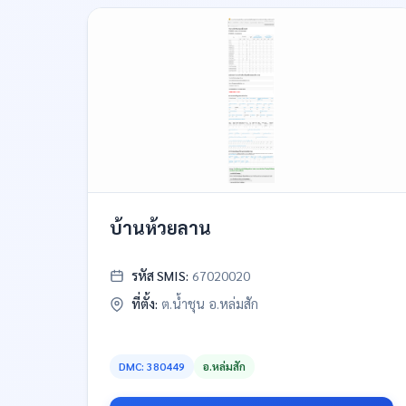
บ้านห้วยลาน
รหัส SMIS:
67020020
ที่ตั้ง:
ต.น้ำชุน อ.หล่มสัก
DMC: 380449
อ.หล่มสัก