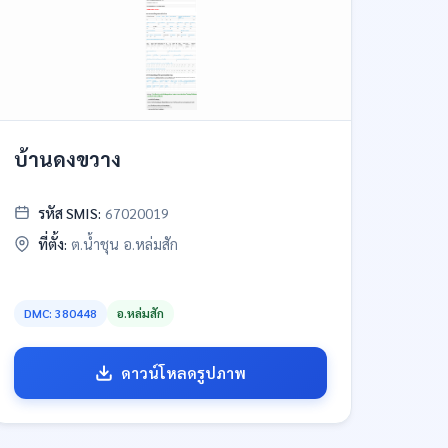
บ้านดงขวาง
รหัส SMIS:
67020019
ที่ตั้ง:
ต.น้ำชุน อ.หล่มสัก
DMC: 380448
อ.หล่มสัก
ดาวน์โหลดรูปภาพ