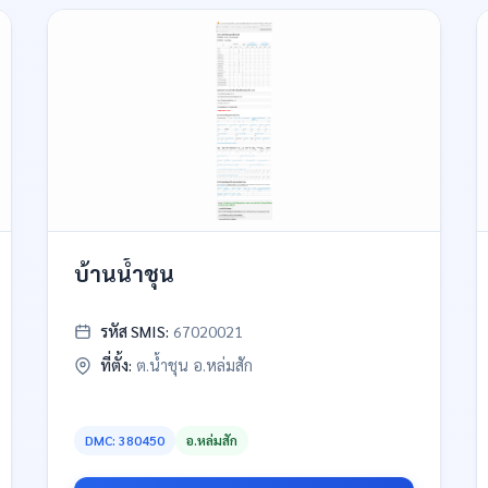
บ้านน้ำชุน
รหัส SMIS:
67020021
ที่ตั้ง:
ต.น้ำชุน อ.หล่มสัก
DMC: 380450
อ.หล่มสัก