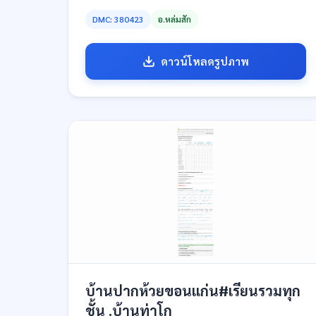
DMC: 380423
อ.หล่มสัก
ดาวน์โหลดรูปภาพ
บ้านปากห้วยขอนแก่น#เรียนรวมทุก
ชั้น .บ้านท่าโก